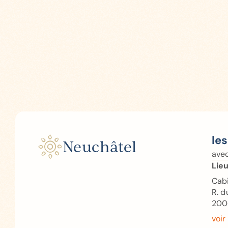
le
Neuchâtel
ave
Lieu
Cabi
R. d
200
voir