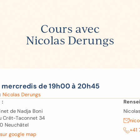
Cours avec
Nicolas Derungs
s mercredis de 19h00 à 20h45
c
Nicolas Derungs
 :
Rensei
net de Nadja Boni
Nicola
u Crêt-Taconnet 34
nic
0 Neuchâtel
+41 
 sur google map