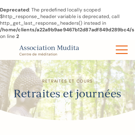
Deprecated
: The predefined locally scoped
$http_response_header variable is deprecated, call
http_get_last_response_headers() instead in
/home/clients/a22a9b9ae9467b12d87adf849d289bc4/si
on line
2
Skip
Association Mudita
to
Centre de méditation
content
RETRAITES ET COURS
Retraites et journées